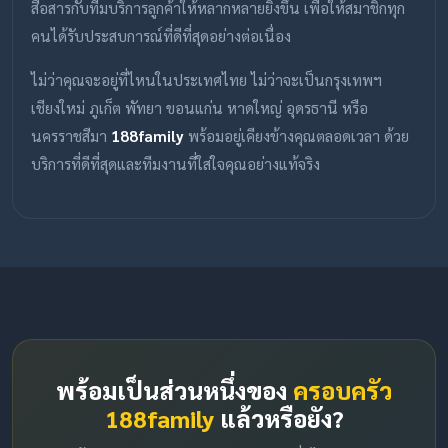
สื่อสารกับทีมบริการลูกค้าให้หลากหลายยิ่งขึ้น เพื่อให้สมาชิกทุก
คนได้รับประสบการณ์ที่ดีที่สุดอย่างต่อเนื่อง
ไม่ว่าคุณจะอยู่ที่ไหนในประเทศไทย ไม่ว่าจะเป็นกรุงเทพฯ
เชียงใหม่ ภูเก็ต พัทยา ขอนแก่น หาดใหญ่ อุดรธานี หรือ
นครราชสีมา
188family
พร้อมอยู่เคียงข้างคุณตลอดเวลา ด้วย
บริการที่ดีที่สุดและทีมงานที่ใส่ใจคุณอย่างแท้จริง
พร้อมเป็นส่วนหนึ่งของ
ครอบครัว
188family
แล้วหรือยัง?