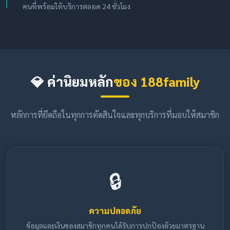
คนที่พร้อมให้บริการตลอด 24 ชั่วโมง
💎 ค่านิยมหลัก
ของ 188family
หลักการที่ยึดถือในทุกการตัดสินใจและทุกบริการที่มอบให้สมาชิก
🔒
ความปลอดภัย
ข้อมูลและเงินของสมาชิกทุกคนได้รับการปกป้องด้วยมาตรฐาน