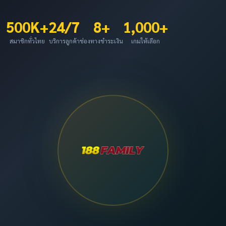
500K+
24/7
8+
1,000+
สมาชิกทั่วไทย
บริการลูกค้า
ช่องทางชำระเงิน
เกมให้เลือก