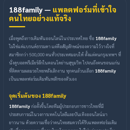
188family —
แพลตฟอร์มที่เข้าใจ
คนไทยอย่างแท้จริง
เมื่อพูดถึงการเดิมพันออนไลน์ในประเทศไทย ชื่อ
188family
ไม่ใช่แค่แบรนด์ธรรมดา แต่คือสัญลักษณ์ของความไว้วางใจที่
สมาชิกกว่า 500,000 คนทั่วประเทศมอบให้ ตั้งแต่คนกรุงเทพฯ ที่
นั่งดูบอลพรีเมียร์ลีกในคอนโดย่านสุขุมวิท ไปจนถึงคนขอนแก่น
ที่ติดตามผลมวยไทยหลังเลิกงาน ทุกคนล้วนเลือก
188family
เป็นแพลตฟอร์มเดิมพันหลักของตัวเอง
จุดเริ่มต้นของ 188family
188family
ก่อตั้งขึ้นโดยทีมผู้ประกอบการชาวไทยที่มี
ประสบการณ์ในวงการเทคโนโลยีและบันเทิงออนไลน์มา
ยาวนาน ด้วยความเชื่อว่าคนไทยสมควรได้รับแพลตฟอร์มเดิม