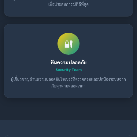
เพื่อประสบการณ์ที่ดีที่สุด
🔐
ทีมความปลอดภัย
Security Team
ผู้เชี่ยวชาญด้านความปลอดภัยไซเบอร์ที่ตรวจสอบและปกป้องระบบจาก
ภัยคุกคามตลอดเวลา