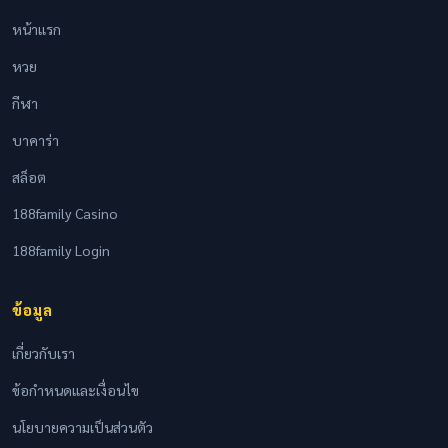
หน้าแรก
หวย
กีฬา
บาคาร่า
สล็อต
188family Casino
188family Login
ข้อมูล
เกี่ยวกับเรา
ข้อกำหนดและเงื่อนไข
นโยบายความเป็นส่วนตัว