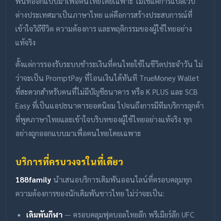
พันที่ออกแบบมาเพื่อคนไทยโดยเฉพาะ ไม่ใช่แค่การแปลเว็บ
ต่างประเทศมาเป็นภาษาไทย แต่คือการสร้างประสบการณ์ที่
เข้าใจวิถีชีวิต ความต้องการ และพฤติกรรมของผู้ใช้ไทยอย่าง
แท้จริง
ตั้งแต่การรองรับระบบชำระเงินที่คนไทยใช้ในชีวิตประจำวัน ไม่
ว่าจะเป็น PromptPay ที่โอนเงินได้ทันที TrueMoney Wallet
ที่สะดวกสำหรับคนที่ไม่มีบัญชีธนาคาร หรือ K PLUS และ SCB
Easy ที่เป็นแอปธนาคารยอดนิยม ไปจนถึงการมีทีมบริการลูกค้า
ที่พูดภาษาไทยและเข้าใจบริบทของผู้ใช้ไทยอย่างแท้จริง ทุก
อย่างถูกออกแบบมาเพื่อคนไทยโดยเฉพาะ
บริการที่ครบวงจรในที่เดียว
188family
นำเสนอบริการเดิมพันออนไลน์ที่ครอบคลุมทุก
ความต้องการของนักเดิมพันชาวไทย ไม่ว่าจะเป็น:
เดิมพันกีฬา
— ครอบคลุมฟุตบอลไทยลีก พรีเมียร์ลีก UFC