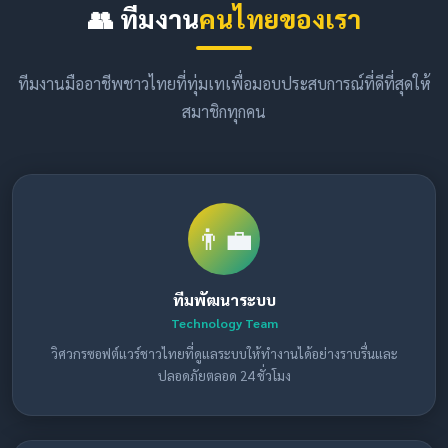
👥 ทีมงาน
คนไทยของเรา
ทีมงานมืออาชีพชาวไทยที่ทุ่มเทเพื่อมอบประสบการณ์ที่ดีที่สุดให้
สมาชิกทุกคน
👨‍💼
ทีมพัฒนาระบบ
Technology Team
วิศวกรซอฟต์แวร์ชาวไทยที่ดูแลระบบให้ทำงานได้อย่างราบรื่นและ
ปลอดภัยตลอด 24 ชั่วโมง